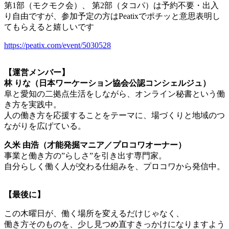
第1部（モクモク会）、 第2部（タコパ）は予約不要・出入
り自由ですが、参加予定の方はPeatixでポチッと意思表明し
てもらえると嬉しいです
https://peatix.com/event/5030528
【運営メンバー】
林 りな（日本ワーケーション協会公認コンシェルジュ）
阜と愛知の二拠点生活をしながら、オンライン秘書という働
き方を実践中。
人の働き方を応援することをテーマに、場づくりと地域のつ
ながりを広げている。
久米 由浩（才能発掘マニア／プロコワオーナー）
事業と働き方の”らしさ”を引き出す専門家。
自分らしく働く人が交わる仕組みを、プロコワから発信中。
【最後に】
この木曜日が、働く場所を変えるだけじゃなく、
働き方そのものを、少し見つめ直すきっかけになりますよう