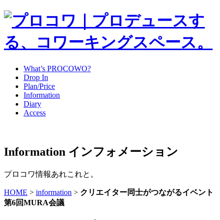
What’s PROCOWO?
Drop In
Plan/Price
Information
Diary
Access
Information
インフォメーション
プロコワ情報あれこれと。
HOME
>
information
>
クリエイター同士がつながるイベント
第6回MURA会議